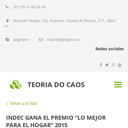
(01) 55 41 69 29 24
Avenida Hidalgo 102, Guerrero, Ciudad de México, D.F.
,
Mexi
co
paginamx
soporte@pagina.mx
Redes sociales
TEORIA DO CAOS
Volver a la lista
INDEC GANA EL PREMIO “LO MEJOR
PARA EL HOGAR” 2015