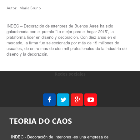
Autor:
Maria Bruno
INDEC – Decoración de interiores de Buenos Aires ha sido
galardonada con el premio “Lo mejor para el hogar 2015”, la
plataforma líder en diseño y decoración. Con diez años en el
mercado, la firma fue seleccionada por más de 15 millones de
usuarios, de entre más de cien mil profesionales de la industria del
diseño y la decoración.
Redes sociales
TEORIA DO CAOS
INDEC - Decoración de Interiores -es una empresa de